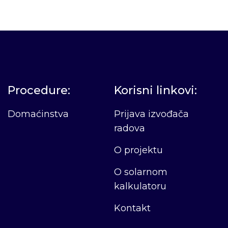
Procedure:
Korisni linkovi:
Domaćinstva
Prijava izvođača
radova
O projektu
O solarnom
kalkulatoru
Kontakt