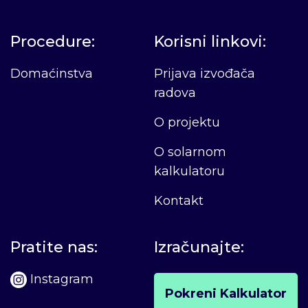
Procedure:
Korisni linkovi:
Domaćinstva
Prijava izvođača
radova
O projektu
O solarnom
kalkulatoru
Kontakt
Pratite nas:
Izračunajte:
Instagram
Pokreni Kalkulator