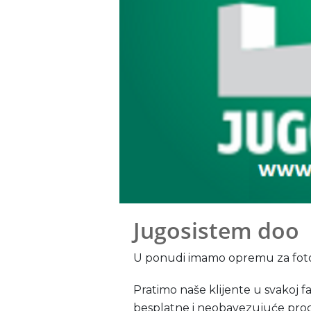
Jugosistem doo
U ponudi imamo opremu za foto
Pratimo naše klijente u svakoj f
besplatne i neobavezujuće proc