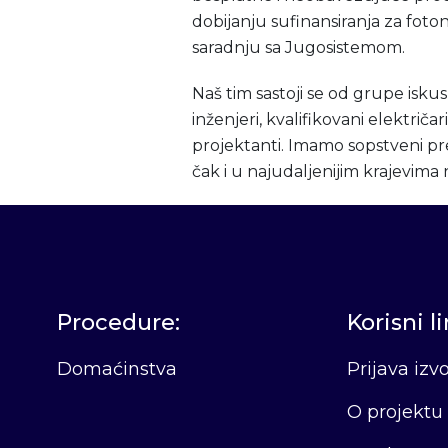
dobijanju sufinansiranja za foto
saradnju sa Jugosistemom.
Naš tim sastoji se od grupe isku
inženjeri, kvalifikovani električar
projektanti. Imamo sopstveni p
čak i u najudaljenijim krajevima
Procedure:
Korisni l
Domaćinstva
Prijava iz
O projektu